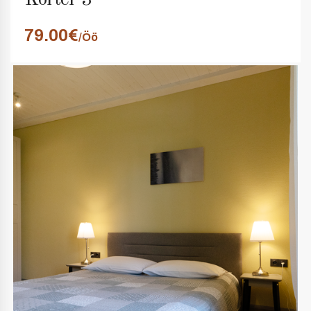
Korter 3
79.00€
/Öö