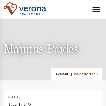
Majutus Paides
Avaleht
Paide korter 3
PAIDE