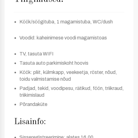
Köök/söögituba, 1 magamistuba, WC/dush
Voodid: kaheinimese voodi magamistoas
TV, tasuta WIFI
Tasuta auto parkimiskoht hoovis
Köök: pliit, külmkapp, veekeetja, röster, nõud,
toidu valmistamise nõud
Padjad, tekid, voodipesu, rätikud, föön, triikraud,
triikimislaud
Põrandaküte
Lisainfo:
Sisseregistreerimine: alates 16.00.