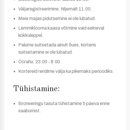
Väljaregistreerimine: hiljemalt 11.00.
Meie majas pidutsemine ei ole lubatud.
Lemmiklooma kaasa võtmine vaid eelneval
kokkuleppel.
Palume suitsetada ainult õues, korteris
suitsetamine ei ole lubatud.
Öörahu: 23.00 - 8.00.
Kortereid rendime välja ka pikemaks perioodiks.
Tühistamine:
Broneeringu tasuta tühistamine 5 päeva enne
saabumist.