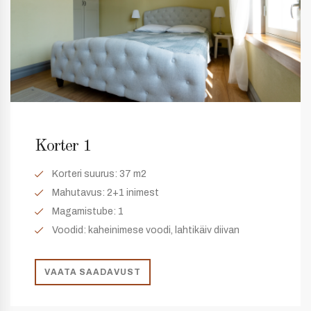
Korter 1
Korteri suurus:
37 m2
Mahutavus:
2+1 inimest
Magamistube:
1
Voodid: kaheinimese voodi, lahtikäiv diivan
VAATA SAADAVUST