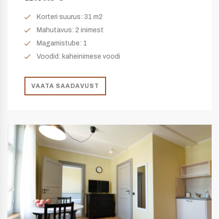
Korteri suurus:
31 m2
Mahutavus:
2 inimest
Magamistube:
1
Voodid: kaheinimese voodi
VAATA SAADAVUST