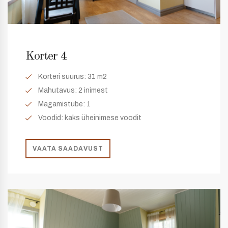
Korter 4
Korteri suurus:
31 m2
Mahutavus:
2 inimest
Magamistube:
1
Voodid: kaks üheinimese voodit
VAATA SAADAVUST