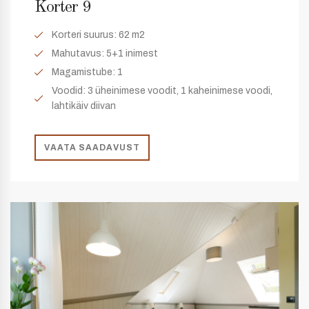
Korter 9
Korteri suurus:
62 m2
Mahutavus:
5+1 inimest
Magamistube:
1
Voodid: 3 üheinimese voodit, 1 kaheinimese voodi,
lahtikäiv diivan
VAATA SAADAVUST