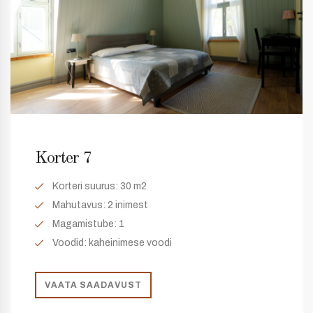
Korter 7
Korteri suurus:
30 m2
Mahutavus:
2 inimest
Magamistube:
1
Voodid: kaheinimese voodi
VAATA SAADAVUST