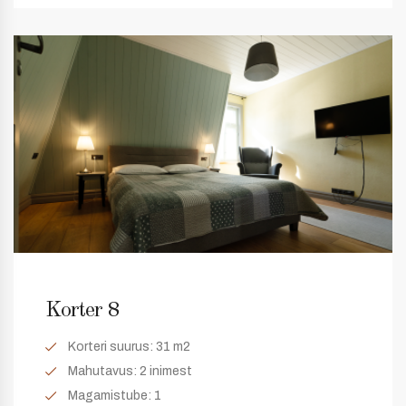
Korter 8
Korteri suurus:
31 m2
Mahutavus:
2 inimest
Magamistube:
1