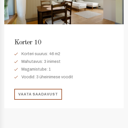
Korter 10
Korteri suurus:
46 m2
Mahutavus:
3 inimest
Magamistube:
1
Voodid: 3 üheinimese voodit
VAATA SAADAVUST