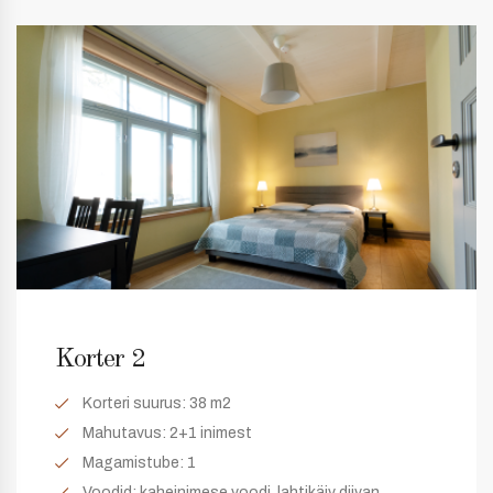
Korter 2
Korteri suurus:
38 m2
Mahutavus:
2+1 inimest
Magamistube:
1
Voodid: kaheinimese voodi, lahtikäiv diivan