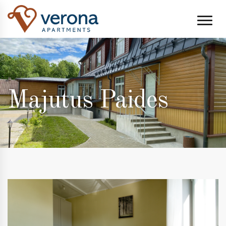
;
Majutus Paides