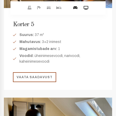
Korter 5
Suurus:
37 m²
Mahutavus:
3+2 inimest
Magamistubade arv:
1
Voodid:
üheinimesevoodi, narivoodi,
kaheinimesevoodi
VAATA SAADAVUST