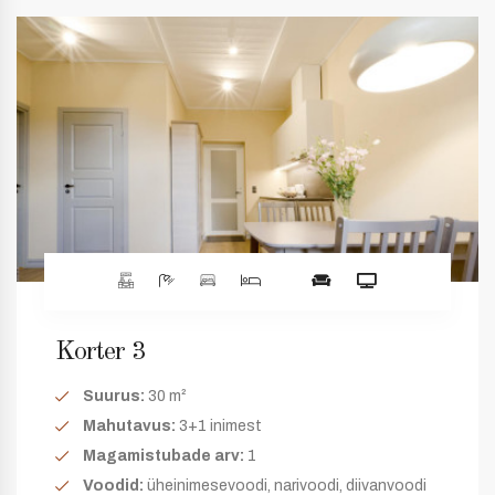
Korter 3
Suurus:
30 m²
Mahutavus:
3+1 inimest
Magamistubade arv:
1
Voodid:
üheinimesevoodi, narivoodi, diivanvoodi