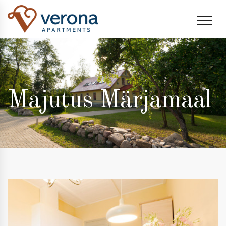
;
Majutus Märjamaal