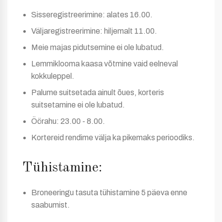
Sisseregistreerimine: alates 16.00.
Väljaregistreerimine: hiljemalt 11.00.
Meie majas pidutsemine ei ole lubatud.
Lemmiklooma kaasa võtmine vaid eelneval
kokkuleppel.
Palume suitsetada ainult õues, korteris
suitsetamine ei ole lubatud.
Öörahu: 23.00 - 8.00.
Kortereid rendime välja ka pikemaks perioodiks.
Tühistamine:
Broneeringu tasuta tühistamine 5 päeva enne
saabumist.