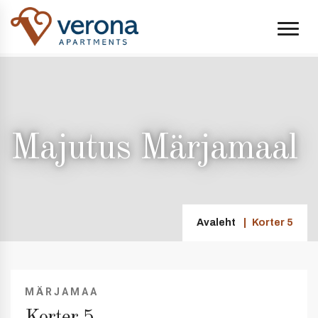
Majutus Märjamaal
Avaleht
Korter 5
MÄRJAMAA