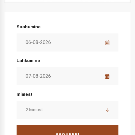
Saabumine
Lahkumine
Inimest
2 Inimest
BRONEERI