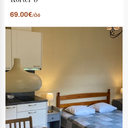
Korter 5
69.00€
/Öö