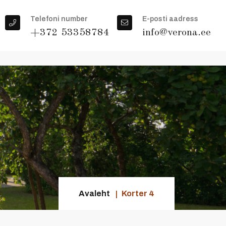
Telefoni number
E-posti aadress
+372 53358784
info@verona.ee
Avaleht
Korter 4