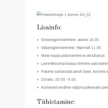
Lisainfo:
Sisseregistreerimine: alates 16.00.
Väljaregistreerimine: hiljemalt 11.00.
Meie majas pidutsemine ei ole lubatud.
Lemmiklooma kaasa võtmine vaid eelnev
Palume suitsetada ainult õues, korteris s
Öörahu: 23.00 - 8.00.
Kortereid rendime välja ka pikemaks per
Tühistamine: