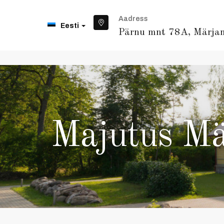
Aadress
Eesti
Pärnu mnt 78A, Märja
Majutus Mä