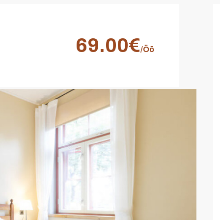
69.00€
/Öö